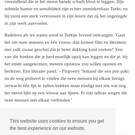
vreemdheid die in het meest banale schuilt bloot te leggen. Zijn
subtiele humor en sensibiliteit zijn echter onmiskenbaar Turks, en
hij toont een sterk vertrouwen in zijn lezers dat zij het ongezegde
in zijn werk aanvoelen.
Radeloos als we waren werd in Turkije lovend ontvangen. 'Gaat
het om twee mannen en één vrouw, dan komen film en literatuur
met zulk zwaar geschut dat je beter dekking kunt zoeken!' Een
van die boeken die je heel moeilijk opzij kan leggen en die je, bij
het einde aangekomen, meteen opnieuw zou willen openen en
herlezen. Een literaire parel.' - Fixpoetry 'Iemand die een pen pakt
en de weg probeert te vinden die twee mensen bij elkaar brengt,
verwacht één lijn te zullen trekken maar eindigt met iets wat nog
het meest lijkt op een wirwar aan lijnen. Er zijn talloze wegen die
twee mensen met elkaar verbinden.'
vertaling Hanneke van der Heijden
This website uses cookies to ensure you get
the best experience on our website.