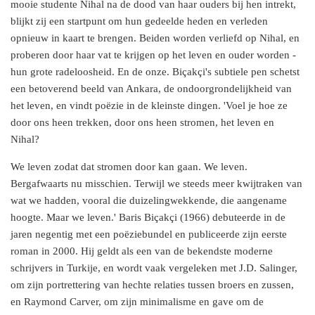
mooie studente Nihal na de dood van haar ouders bij hen intrekt,
blijkt zij een startpunt om hun gedeelde heden en verleden
opnieuw in kaart te brengen. Beiden worden verliefd op Nihal, en
proberen door haar vat te krijgen op het leven en ouder worden -
hun grote radeloosheid. En de onze. Biçakçi's subtiele pen schetst
een betoverend beeld van Ankara, de ondoorgrondelijkheid van
het leven, en vindt poëzie in de kleinste dingen. 'Voel je hoe ze
door ons heen trekken, door ons heen stromen, het leven en
Nihal?
We leven zodat dat stromen door kan gaan. We leven.
Bergafwaarts nu misschien. Terwijl we steeds meer kwijtraken van
wat we hadden, vooral die duizelingwekkende, die aangename
hoogte. Maar we leven.' Baris Biçakçi (1966) debuteerde in de
jaren negentig met een poëziebundel en publiceerde zijn eerste
roman in 2000. Hij geldt als een van de bekendste moderne
schrijvers in Turkije, en wordt vaak vergeleken met J.D. Salinger,
om zijn portrettering van hechte relaties tussen broers en zussen,
en Raymond Carver, om zijn minimalisme en gave om de