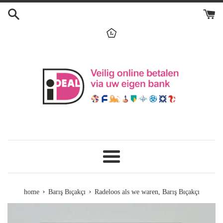
Skip
to
content
menu
›
›
home
Barış Bıçakçı
Radeloos als we waren, Barış Bıçakçı