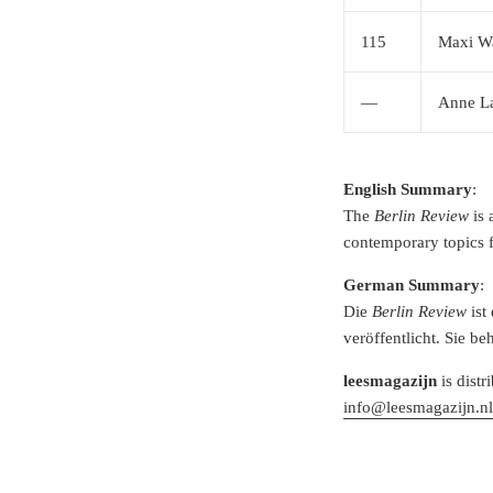
115
Maxi Wa
—
Anne L
English Summary
:
The
Berlin Review
is 
contemporary topics fr
German Summary
:
Die
Berlin Review
ist
veröffentlicht. Sie be
leesmagazijn
is distr
info@leesmagazijn.n