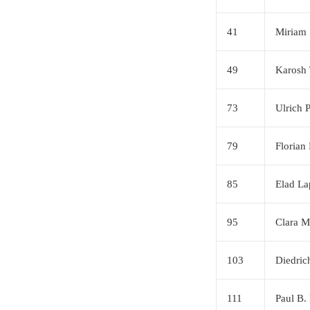
41
Miriam 
49
Karosh
73
Ulrich P
79
Florian
85
Elad La
95
Clara M
103
Diedric
111
Paul B.