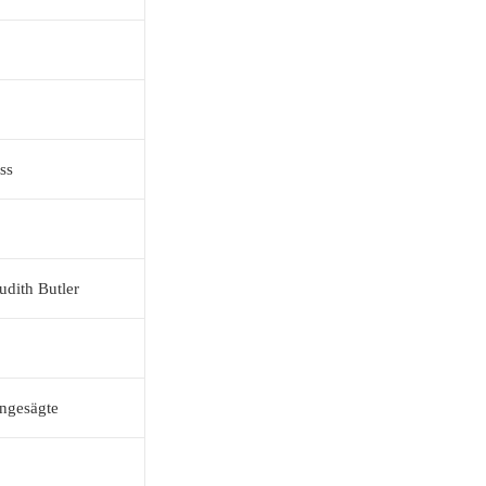
ss
udith Butler
engesägte