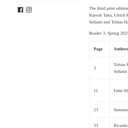
The third print edit
Facebook
Instagram
Karosh Taha, Ulrich P
Sellami and Tobias H
Reader 3, Spring 202
Page
Author(
Tobias 
3
Sellami
11
Fatin A
23
Samant
33
Ricard