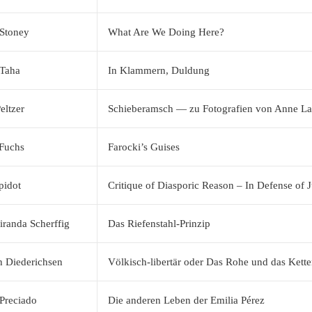
Stoney
What Are We Doing Here?
 Taha
In Klammern, Duldung
eltzer
Schieberamsch — zu Fotografien von Anne La
 Fuchs
Farocki’s Guises
pidot
Critique of Diasporic Reason – In Defense of J
iranda Scherffig
Das Riefenstahl-Prinzip
h Diederichsen
Völkisch-libertär oder Das Rohe und das Kett
 Preciado
Die anderen Leben der Emilia Pérez