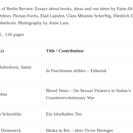
ion of Berlin Review. Essays about books, ideas and our times by Fatin
eltzer, Florian Fuchs, Elad Lapidot, Clara Miranda Scherffig, Diedrich 
aberkorn. Photography by Anne Lass.
5, 126 pages
s)
Title / Contribution
Haberkorn, Samir
In Faschismus driften – Editorial
Blood Veins – On Sexual Violence in Sudan’s
bbas
Counterrevolutionary War
a Schweblin
Ein fabelhaftes Tier
o Domeneck
Ithaka in Rio – über Victor Heringer