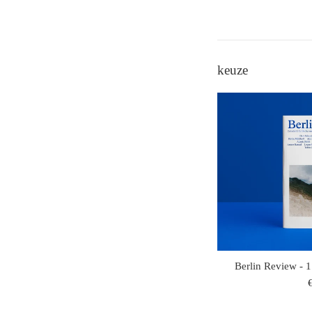
keuze
Berlin Review - 1
r
p