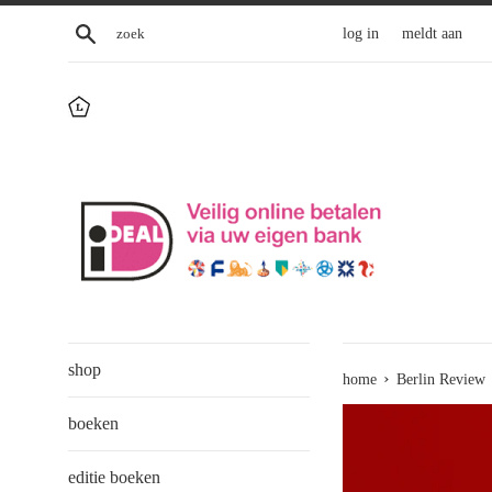
Skip
zoek
log in
meldt aan
to
content
shop
›
home
Berlin Review
boeken
editie boeken