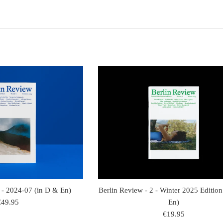
 - 2024-07 (in D & En)
Berlin Review - 2 - Winter 2025 Editio
egulaire
€49.95
En)
rijs
regulaire
€19.95