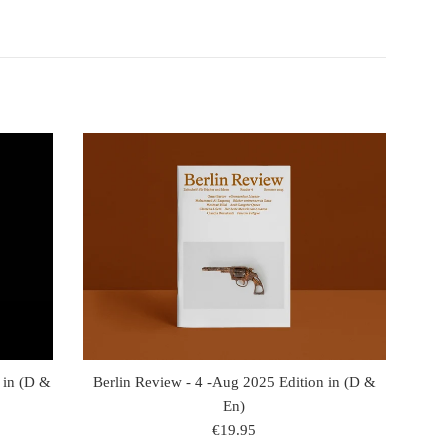
n in (D &
Berlin Review - 4 -Aug 2025 Edition in (D &
En)
regulaire
€19.95