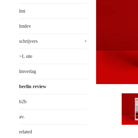
lmi
lmdev
schrijvers
+
>L site
lmverlag
berlin review
b2b
av.
related