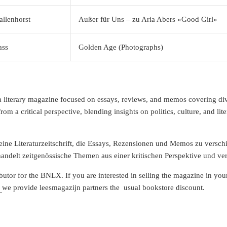
llenhorst
Außer für Uns – zu Aria Abers «Good Girl»
ass
Golden Age (Photographs)
a literary magazine focused on essays, reviews, and memos covering diver
om a critical perspective, blending insights on politics, culture, and lite
 eine Literaturzeitschrift, die Essays, Rezensionen und Memos zu versc
handelt zeitgenössische Themen aus einer kritischen Perspektive und verb
ibutor for the BNLX. If you are interested in selling the magazine in you
l
we provide leesmagazijn partners the usual bookstore discount.