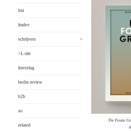
lmi
lmdev
schrijvers
+
>L site
lmverlag
berlin review
b2b
av.
De Foute Gr
related
r