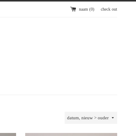
naam (
0
)
check out
gesorteerd