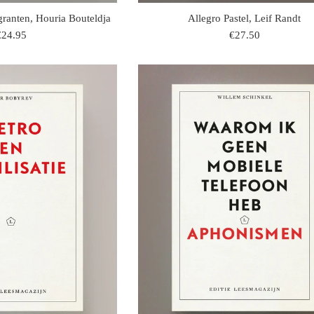
ranten, Houria Bouteldja
Allegro Pastel, Leif Randt
egulaire
regulaire
€24.95
€27.50
rijs
prijs