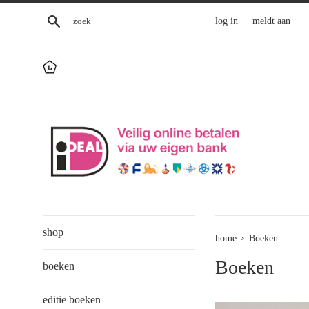
Skip
zoek
log in
meldt aan
to
content
shop
›
home
Boeken
Boeken
boeken
editie boeken