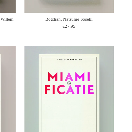
 Willem
Botchan, Natsume Soseki
regulaire
€27.95
prijs