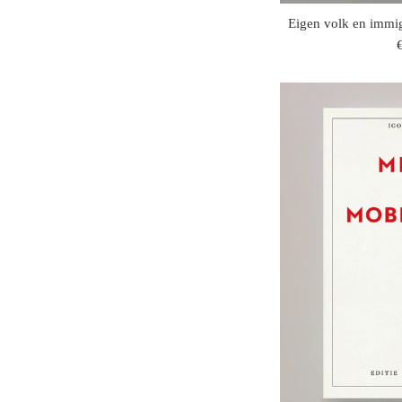
Eigen volk en immig
r
p