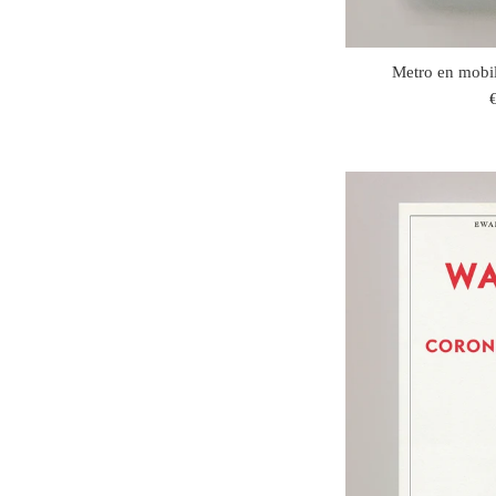
Metro en mobil
r
p