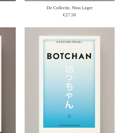
De Collectie, Nina Leger
regulaire
€27.50
prijs