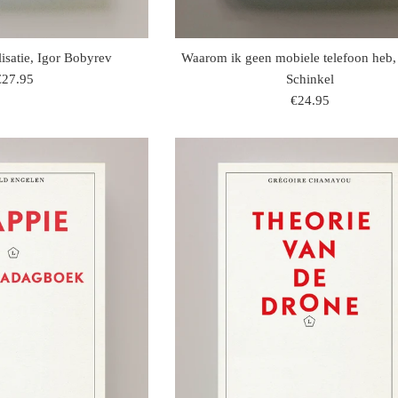
isatie, Igor Bobyrev
Waarom ik geen mobiele telefoon heb,
egulaire
€27.95
Schinkel
rijs
regulaire
€24.95
prijs