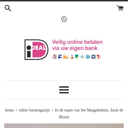
Skip
to
content
menu
›
›
home
editie leesmagazijn
In de naam van het Maagdenhuis, Joost de
Bloois