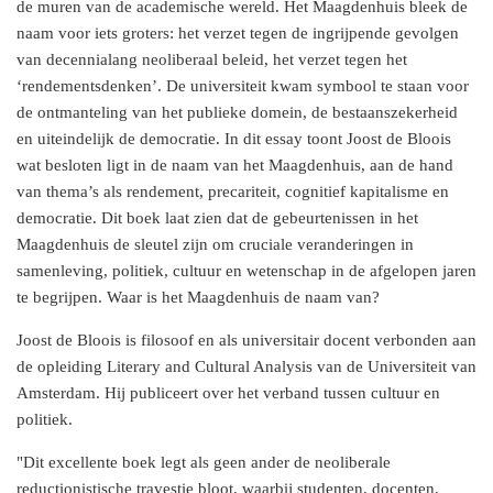
de muren van de academische wereld. Het Maagdenhuis bleek de
naam voor iets groters: het verzet tegen de ingrijpende gevolgen
van decennialang neoliberaal beleid, het verzet tegen het
‘rendementsdenken’. De universiteit kwam symbool te staan voor
de ontmanteling van het publieke domein, de bestaanszekerheid
en uiteindelijk de democratie. In dit essay toont Joost de Bloois
wat besloten ligt in de naam van het Maagdenhuis, aan de hand
van thema’s als rendement, precariteit, cognitief kapitalisme en
democratie. Dit boek laat zien dat de gebeurtenissen in het
Maagdenhuis de sleutel zijn om cruciale veranderingen in
samenleving, politiek, cultuur en wetenschap in de afgelopen jaren
te begrijpen. Waar is het Maagdenhuis de naam van?
Joost de Bloois is filosoof en als universitair docent verbonden aan
de opleiding Literary and Cultural Analysis van de Universiteit van
Amsterdam. Hij publiceert over het verband tussen cultuur en
politiek.
"Dit excellente boek legt als geen ander de neoliberale
reductionistische travestie bloot, waarbij studenten, docenten,