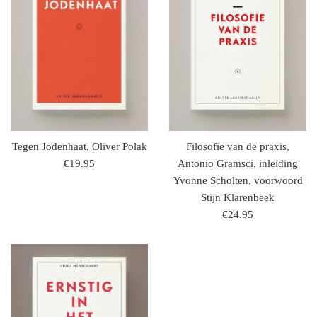
Tegen Jodenhaat, Oliver Polak
Filosofie van de praxis,
regulaire
€19.95
Antonio Gramsci, inleiding
prijs
Yvonne Scholten, voorwoord
Stijn Klarenbeek
regulaire
€24.95
prijs