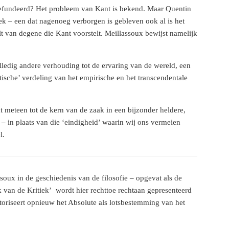
 gefundeerd? Het probleem van Kant is bekend. Maar Quentin
ek – een dat nagenoeg verborgen is gebleven ook al is het
lt van degene die Kant voorstelt. Meillassoux bewijst namelijk
lledig andere verhouding tot de ervaring van de wereld, een
itische’ verdeling van het empirische en het transcendentale
t meteen tot de kern van de zaak in een bijzonder heldere,
– in plaats van die ‘eindigheid’ waarin wij ons vermeien
l.
soux in de geschiedenis van de filosofie – opgevat als de
van de Kritiek’ wordt hier rechttoe rechtaan gepresenteerd
utoriseert opnieuw het Absolute als lotsbestemming van het