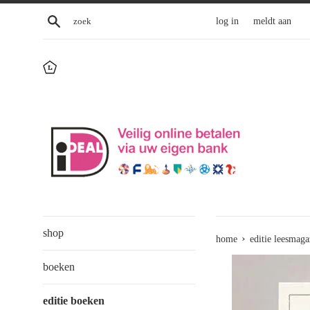
Skip
zoek
log in
meldt aan
to
content
shop
›
home
editie leesmaga
boeken
editie boeken