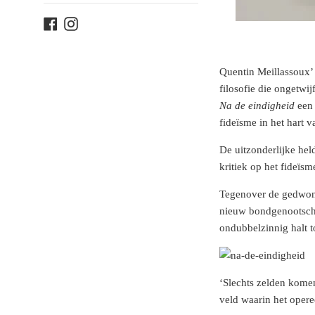
Facebook
Instagram
Quentin Meillassoux’ 
filosofie die ongetwij
Na de eindigheid
een 
fideïsme in het hart v
De uitzonderlijke hel
kritiek op het fideïsm
Tegenover de gedwonge
nieuw bondgenootschap
ondubbelzinnig halt 
‘Slechts zelden komen
veld waarin het opere