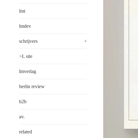
lmi
lmdev
schrijvers
+
>L site
lmverlag
berlin review
b2b
av.
related