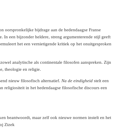
oon oorspronkelijke bijdrage aan de hedendaagse Franse
e. In een bijzonder heldere, streng argumenterende stijl geeft
ormuleert het een vernietigende kritiek op het onuitgesproken
 zowel analytische als continentale filosofen aanspreken. Zijn
e, theologie en religie.
nd nieuw filosofisch alternatief.
Na de eindigheid
stelt een
religiositeit in het hedendaagse filosofische discours een
ken beantwoordt, maar zelf ook nieuwe normen instelt en het
oj Zizek