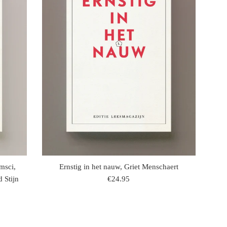
msci,
Ernstig in het nauw, Griet Menschaert
regulaire
 Stijn
€24.95
prijs