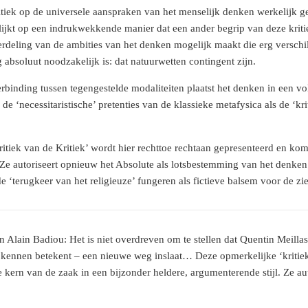
ritiek op de universele aanspraken van het menselijk denken werkelijk
ijkt op een indrukwekkende manier dat een ander begrip van deze kriti
verdeling van de ambities van het denken mogelijk maakt die erg verschi
g absoluut noodzakelijk is: dat natuurwetten contingent zijn.
rbinding tussen tegengestelde modaliteiten plaatst het denken in een vo
e ‘necessitaristische’ pretenties van de klassieke metafysica als de ‘kr
itiek van de Kritiek’ wordt hier rechttoe rechtaan gepresenteerd en kom
 Ze autoriseert opnieuw het Absolute als lotsbestemming van het denken 
de ‘terugkeer van het religieuze’ fungeren als fictieve balsem voor de zie
 Alain Badiou: Het is niet overdreven om te stellen dat Quentin Meillas
 kennen betekent – een nieuwe weg inslaat… Deze opmerkelijke ‘kritiek 
 kern van de zaak in een bijzonder heldere, argumenterende stijl. Ze a