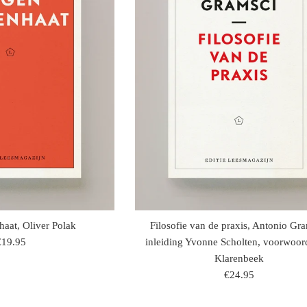
aat, Oliver Polak
Filosofie van de praxis, Antonio Gra
egulaire
€19.95
inleiding Yvonne Scholten, voorwoord
rijs
Klarenbeek
regulaire
€24.95
prijs