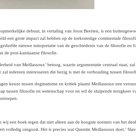
opmerkelijke debuut, in vertaling van Joost Beerten, is een buitengew
feld een grote impact zal hebben op de toekomstige continentale filosofi
gedurfde nieuwe interpretatie van de geschiedenis van de filosofie en f
an de post-kantiaanse filosofie.
derheid van Meillassoux’ betoog, waarin argumentatie centraal staat, zal
e zal iedereen interesseren die bezig is met de verhouding tussen filosofi
n keuze tussen dogmatisme en kritiek plaatst Meillassoux een verrasse
 tussen filosofie en wetenschap voor en wil de sluipende terugkeer van 
toeroepen.
 wij een boek tegen dat niet alleen aan de hoogste normen van het den
ert volledig omgooit. Het is precies wat Quentin Meillassoux doet.’ Slav