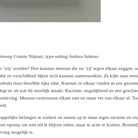
ontwerp Connie Nijman, type-setting Andrea Salerno
‘wij’ worden? Hoe kunnen mensen die nu ‘zij’ tegen elkaar zeggen, oo
die zo verschillend lijken toch kunnen samenwerken. Ze kijkt naar mens
rukt door dezelfde rijke elite. Kunnen ze elkaar vinden in een gezamenli
t legt ze uit wat dit moeilijk maakt. Racisme, ongelijkheid en een geschi
enleving. Mensen vertrouwen elkaar niet en staan ver van elkaar af. T
eld.
ppelijke belangen te zoeken en samen op te staan tegen racisme en o
een oproep om niet stil te blijven zitten, maar in actie te komen. Bouteld
ving mogelijk is.