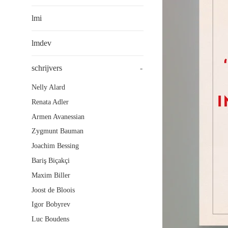
lmi
lmdev
schrijvers
-
Nelly Alard
Renata Adler
Armen Avanessian
Zygmunt Bauman
Joachim Bessing
Bariş Biçakçi
Maxim Biller
Joost de Bloois
Igor Bobyrev
Luc Boudens