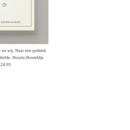
en wij. Naar een politiek
 liefde. Houria Bouteldja
egulaire
€24.95
rijs