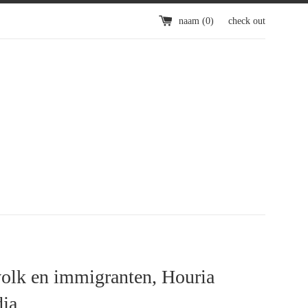
naam (
0
)
check out
olk en immigranten, Houria
dja