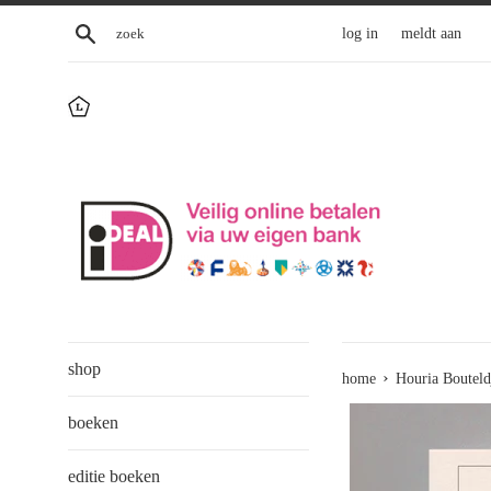
Skip
zoek
log in
meldt aan
to
content
shop
›
home
Houria Bouteld
boeken
editie boeken