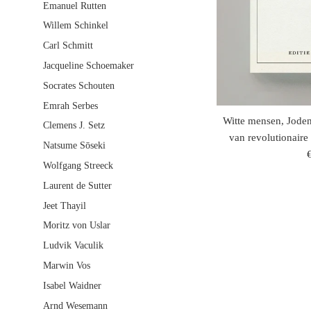
Emanuel Rutten
Willem Schinkel
Carl Schmitt
Jacqueline Schoemaker
Socrates Schouten
Emrah Serbes
Witte mensen, Joden 
Clemens J. Setz
van revolutionaire
Natsume Sōseki
r
Wolfgang Streeck
p
Laurent de Sutter
Jeet Thayil
Moritz von Uslar
Ludvik Vaculik
Marwin Vos
Isabel Waidner
Arnd Wesemann