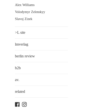
Alex Williams
Volodymyr Zelenskyy
Slavoj Zizek
>L site
lmverlag
berlin review
b2b
av.
related
Facebook
Instagram