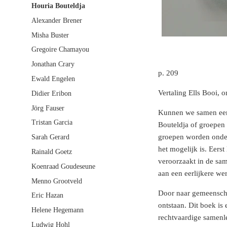
Houria Bouteldja
Alexander Brener
Misha Buster
Gregoire Chamayou
Jonathan Crary
p. 209
Ewald Engelen
Vertaling Ells Booi, 
Didier Eribon
Jörg Fauser
Kunnen we samen een 
Tristan Garcia
Bouteldja of groepen 
groepen worden onderd
Sarah Gerard
het mogelijk is. Eers
Rainald Goetz
veroorzaakt in de sam
Koenraad Goudeseune
aan een eerlijkere wer
Menno Grootveld
Door naar gemeenscha
Eric Hazan
ontstaan. Dit boek is 
Helene Hegemann
rechtvaardige samenle
Ludwig Hohl