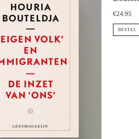
regulaire
€24.95
prijs
BESTEL