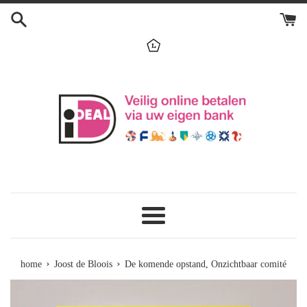
Skip
to
content
menu
›
›
home
Joost de Bloois
De komende opstand, Onzichtbaar comité