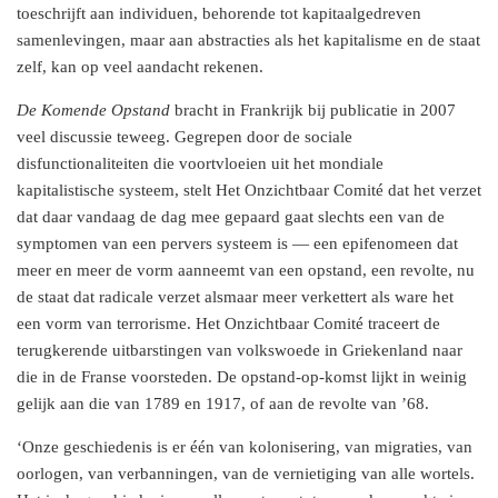
toeschrijft aan individuen, behorende tot kapitaalgedreven
samenlevingen, maar aan abstracties als het kapitalisme en de staat
zelf, kan op veel
aandacht
rekenen.
De Komende Opstand
bracht in Frankrijk bij publicatie in 2007
veel discussie teweeg. Gegrepen door de sociale
disfunctionaliteiten die voortvloeien uit het mondiale
kapitalistische systeem, stelt Het Onzichtbaar Comité dat het verzet
dat daar vandaag de dag mee gepaard gaat slechts een van de
symptomen van een pervers systeem is — een epifenomeen dat
meer en meer de vorm aanneemt van een opstand, een revolte, nu
de staat dat radicale verzet alsmaar meer verkettert als ware het
een vorm van terrorisme. Het Onzichtbaar Comité traceert de
terugkerende uitbarstingen van volkswoede in Griekenland naar
die in de Franse voorsteden. De opstand-op-komst lijkt in weinig
gelijk aan die van 1789 en 1917, of aan de revolte van ’68.
‘Onze geschiedenis is er één van kolonisering, van migraties, van
oorlogen, van verbanningen, van de vernietiging van alle wortels.