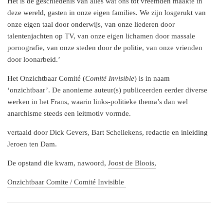
Het is de geschiedenis van alles wat ons tot vreemden maakte in
deze wereld, gasten in onze eigen families. We zijn losgerukt van
onze eigen taal door onderwijs, van onze liederen door
talentenjachten op TV, van onze eigen lichamen door massale
pornografie, van onze steden door de politie, van onze vrienden
door loonarbeid.’
Het Onzichtbaar Comité (
Comité Invisible
) is in naam
‘onzichtbaar’. De anonieme auteur(s) publiceerden eerder diverse
werken in het Frans, waarin links-politieke thema’s dan wel
anarchisme steeds een leitmotiv vormde.
vertaald door Dick Gevers, Bart Schellekens, redactie en inleiding
Jeroen ten Dam.
De opstand die kwam, nawoord,
Joost de Bloois,
Onzichtbaar Comite / Comité Invisible