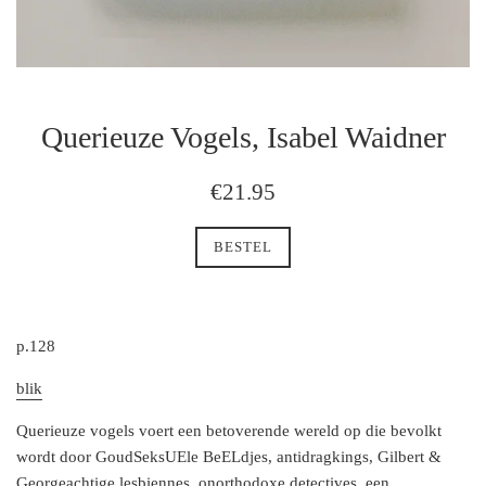
Querieuze Vogels, Isabel Waidner
regulaire
€21.95
prijs
BESTEL
p.128
blik
Querieuze vogels voert een betoverende wereld op die bevolkt
wordt door GoudSeksUEle BeELdjes, antidragkings, Gilbert &
Georgeachtige lesbiennes, onorthodoxe detectives, een