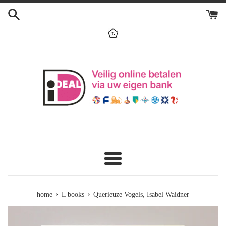
Skip
to
content
menu
›
›
home
L books
Querieuze Vogels, Isabel Waidner