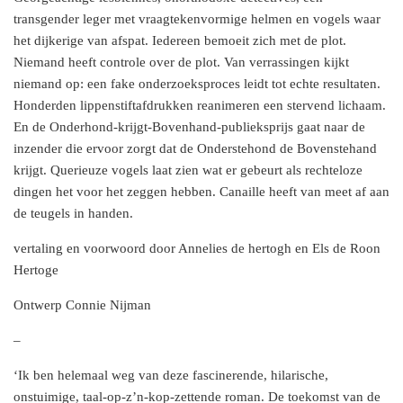
transgender leger met vraagtekenvormige helmen en vogels waar
het dijkerige van afspat. Iedereen bemoeit zich met de plot.
Niemand heeft controle over de plot. Van verrassingen kijkt
niemand op: een fake onderzoeksproces leidt tot echte resultaten.
Honderden lippenstiftafdrukken reanimeren een stervend lichaam.
En de Onderhond-krijgt-Bovenhand-publieksprijs gaat naar de
inzender die ervoor zorgt dat de Onderstehond de Bovenstehand
krijgt. Querieuze vogels laat zien wat er gebeurt als rechteloze
dingen het voor het zeggen hebben. Canaille heeft van meet af aan
de teugels in handen.
vertaling en voorwoord door Annelies de hertogh en Els de Roon
Hertoge
Ontwerp Connie Nijman
–
‘Ik ben helemaal weg van deze fascinerende, hilarische,
onstuimige, taal-op-z’n-kop-zettende roman. De toekomst van de