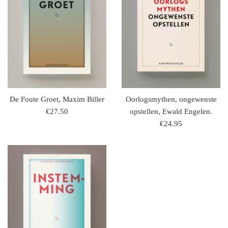
De Foute Groet, Maxim Biller
Oorlogsmythen, ongewenste
regulaire
€27.50
opstellen, Ewald Engelen.
prijs
regulaire
€24.95
prijs