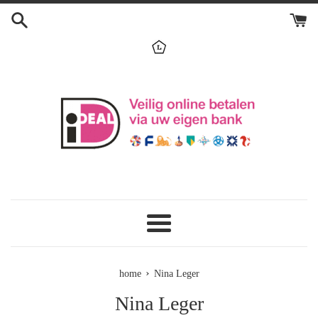
Skip
to
content
menu
›
home
Nina Leger
Nina Leger