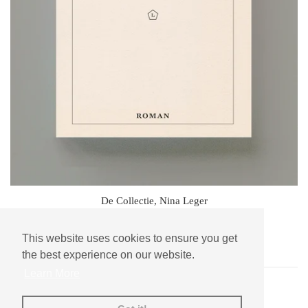
De Collectie, Nina Leger
regulaire
€27.50
prijs
This website uses cookies to ensure you get
the best experience on our website.
Learn More
(c) leesmagazijn © 2026,
leesmagazijn
.