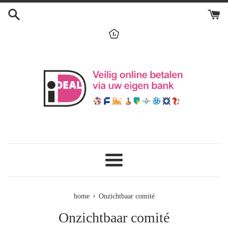
Skip
to
content
menu
›
home
Onzichtbaar comité
Onzichtbaar comité