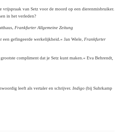
 de vrijspraak van Setz voor de moord op een dierenmisbruiker.
sen in het verleden?
atthaus,
Frankfurter Allgemeine Zeitung
ver een gefingeerde werkelijkheid.« Jan Wiele,
Frankfurter
 het grootste compliment dat je Setz kunt maken.« Eva Behrendt
,
oordig leeft als vertaler en schrijver.
Indigo
(bij Suhrkamp