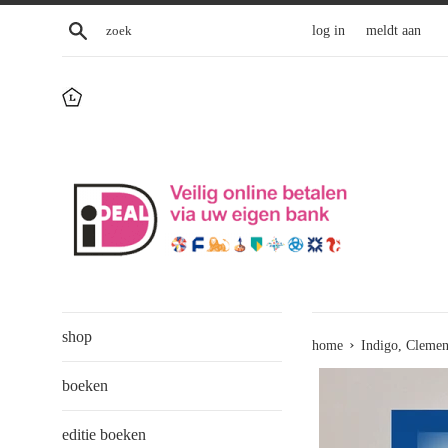
Skip
zoek
log in
meldt aan
to
content
shop
›
home
Indigo, Clemen
boeken
editie boeken