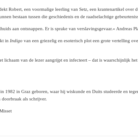
ntdekt Robert, een voormalige leerling van Setz, een krantenartikel over
nnen bestaan tussen die geschiedenis en de raadselachtige gebeurtenis
elhuids aan ontsnappen. Er is sprake van verslavingsgevaar.« Andreas Pl
kt in
Indigo
van een griezelig en esoterisch plot een grote vertelling o
het lichaam van de lezer aangrijpt en infecteert – dat is waarschijnlijk
in 1982 in Graz geboren, waar hij wiskunde en Duits studeerde en tegenw
 doorbraak als schrijver.
Misset