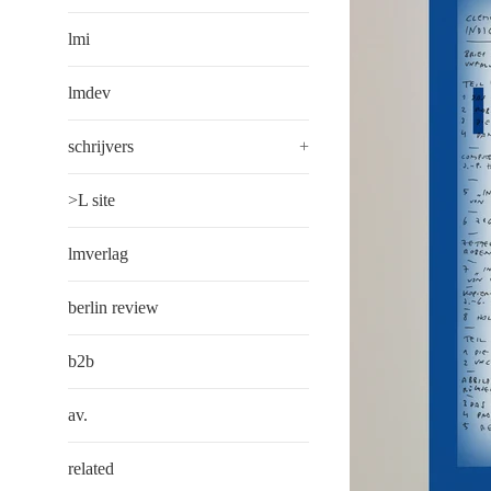
lmi
lmdev
schrijvers
+
>L site
lmverlag
berlin review
b2b
av.
related