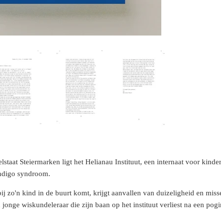
elstaat Steiermarken ligt het Helianau Instituut, een internaat voor kin
Indigo syndroom.
 bij zo'n kind in de buurt komt, krijgt aanvallen van duizeligheid en mis
n jonge wiskundeleraar die zijn baan op het instituut verliest na een po