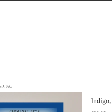
s J. Setz
Indigo,