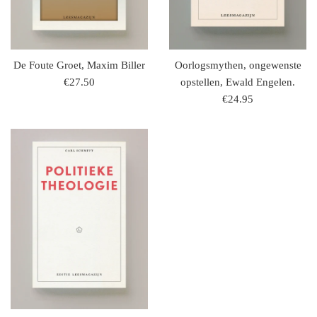
De Foute Groet, Maxim Biller
Oorlogsmythen, ongewenste
regulaire
€27.50
opstellen, Ewald Engelen.
prijs
regulaire
€24.95
prijs