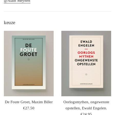
@Alain Meynen
keuze
De Foute Groet, Maxim Biller
Oorlogsmythen, ongewenste
regulaire
€27.50
opstellen, Ewald Engelen.
prijs
regulaire
€24.95