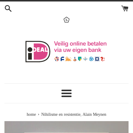
Skip
to
content
menu
›
home
Nihilisme en resistentie, Alain Meynen