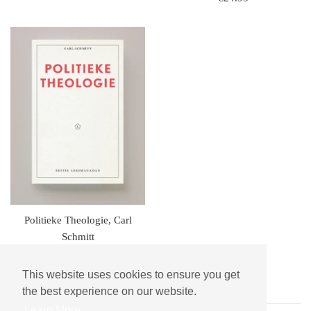
prijs
Politieke Theologie, Carl
Schmitt
regulaire
€24.95
prijs
This website uses cookies to ensure you get
the best experience on our website.
Learn More