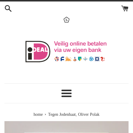
Skip
to
content
menu
›
home
Tegen Jodenhaat, Oliver Polak