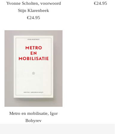
regulaire
Yvonne Scholten, voorwoord
€24.95
prijs
Stijn Klarenbeek
regulaire
€24.95
prijs
Metro en mobilisatie, Igor
Bobyrev
regulaire
€27.95